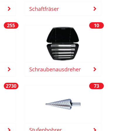
Schaftfräser
255
10
Schraubenausdreher
2730
73
Stufenbohrer