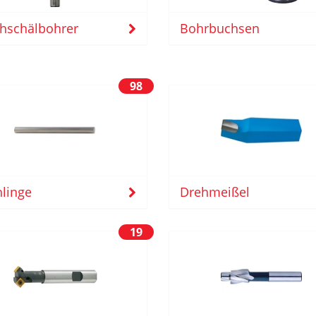
hschälbohrer
Bohrbuchsen
98
linge
Drehmeißel
19