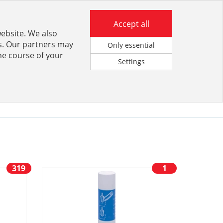
Anmeldung für Kunden
Accept all
website. We also
rs. Our partners may
Only essential
he course of your
Settings
KATALOGPORTAL
319
1