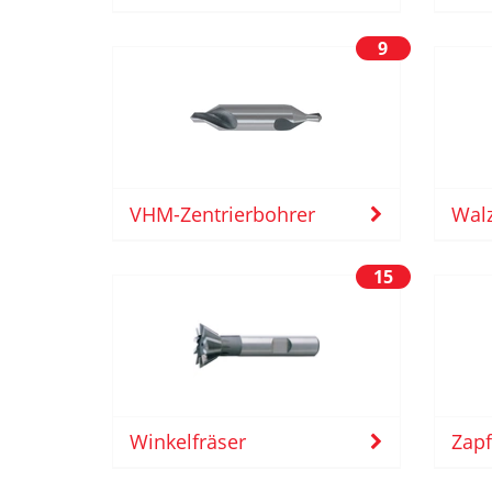
9
VHM-Zentrierbohrer
Walz
15
Winkelfräser
Zap