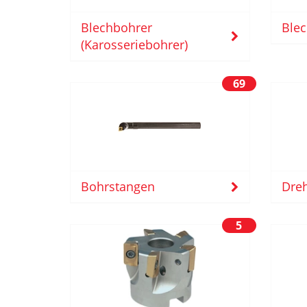
Blechbohrer
Blec
(Karosseriebohrer)
69
Bohrstangen
Dreh
5