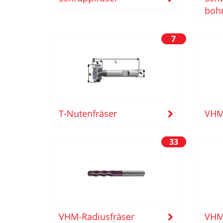
boh
7
T-Nutenfräser
VHM
33
VHM-Radiusfräser
VHM-