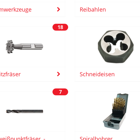
mwerkzeuge
Reibahlen
18
itzfräser
Schneideisen
7
eißpunktfräser, -
Spiralbohrer