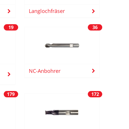
Langlochfräser
19
36
NC-Anbohrer
179
172