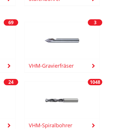
69
3
VHM-Gravierfräser
24
1048
VHM-Spiralbohrer