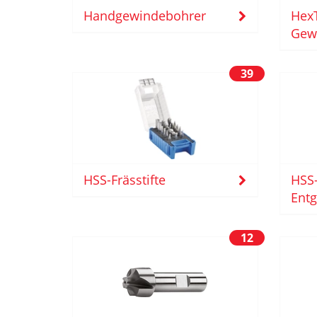
Hex
Handgewindebohrer
Gew
39
HSS-
HSS-Frässtifte
Entg
12