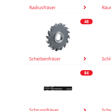
Radiusfräser
Räu
48
Scheibenfräser
Schl
84
Schw
Schruppfräser