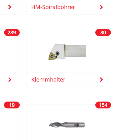
HM-Spiralbohrer
289
80
Klemmhalter
19
154