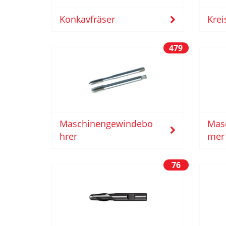
Konkavfräser
Krei
479
Maschinengewindebo
Mas
hrer
mer
76