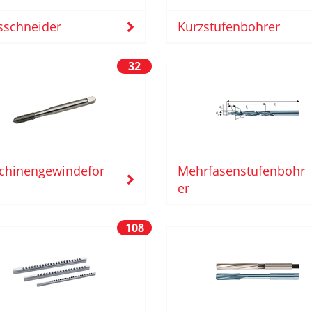
sschneider
Kurzstufenbohrer
32
chinengewindefor
Mehrfasenstufenbohr
er
108