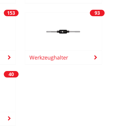
153
93
Werkzeughalter
40