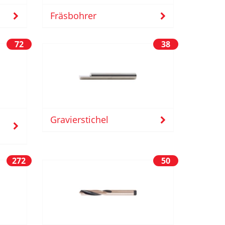
Fräsbohrer
72
38
Gravierstichel
272
50