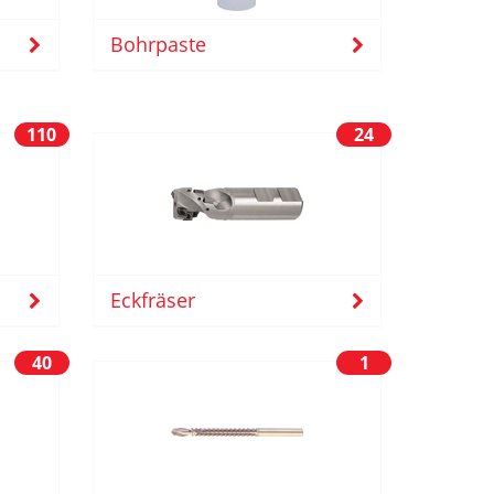
Bohrpaste
110
24
Eckfräser
40
1