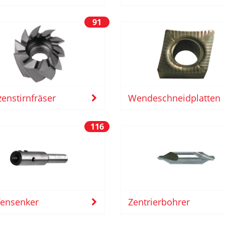
91
enstirnfräser
Wendeschneidplatten
116
fensenker
Zentrierbohrer