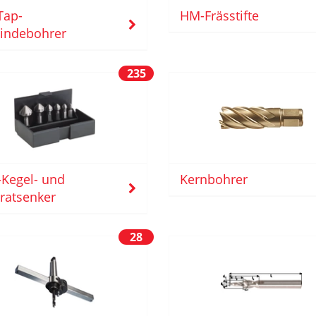
Tap-
HM-Frässtifte
indebohrer
235
Kegel- und
Kernbohrer
ratsenker
28